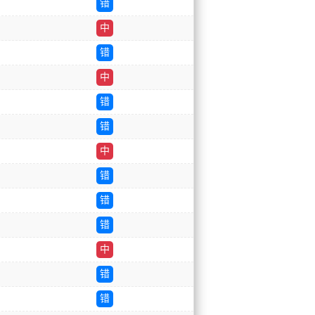
错
中
错
中
错
错
中
错
错
错
中
错
错