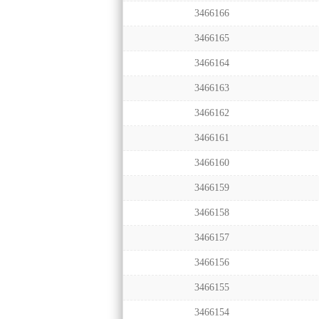
3466166
3466165
3466164
3466163
3466162
3466161
3466160
3466159
3466158
3466157
3466156
3466155
3466154