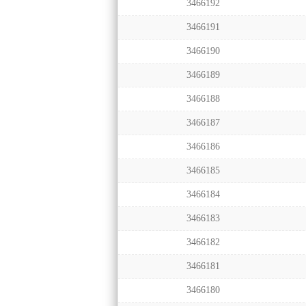
3466192
3466191
3466190
3466189
3466188
3466187
3466186
3466185
3466184
3466183
3466182
3466181
3466180