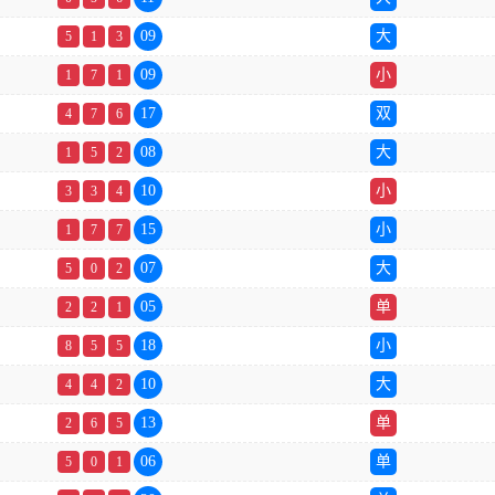
09
大
5
1
3
09
小
1
7
1
17
双
4
7
6
08
大
1
5
2
10
小
3
3
4
15
小
1
7
7
07
大
5
0
2
05
单
2
2
1
18
小
8
5
5
10
大
4
4
2
13
单
2
6
5
06
单
5
0
1