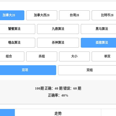
加拿大28
加拿大西28
台湾28
比特币28
饕餮算法
九鼎算法
黑马算法
嗜血算法
杀神算法
孤傲算法
组合
杀组
大小
单双
双项
双组
100期 正确：40 期 错误：60 期
正确率：40%
走势