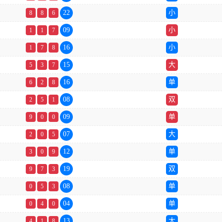
22
小
8
8
6
09
小
1
1
7
16
小
1
7
8
15
大
5
3
7
16
单
6
2
8
08
双
2
5
1
09
单
9
0
0
07
大
2
0
5
12
单
3
0
9
19
双
9
7
3
08
单
0
5
3
04
单
0
4
0
13
大
4
1
8