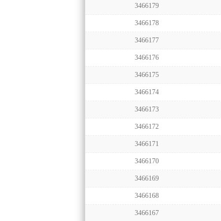
3466179
3466178
3466177
3466176
3466175
3466174
3466173
3466172
3466171
3466170
3466169
3466168
3466167