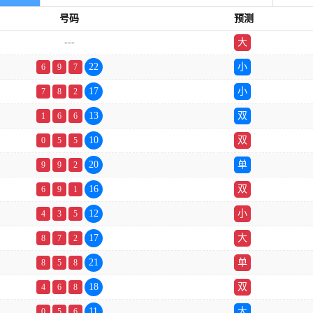
号码
预测
---
大
22
小
6
9
7
17
小
7
8
2
13
双
1
6
6
10
双
0
5
5
20
单
9
9
2
16
双
6
9
1
12
小
4
3
5
17
大
8
7
2
21
单
8
5
8
18
双
4
6
8
11
大
0
5
6