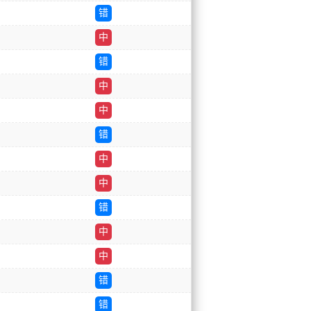
错
中
错
中
中
错
中
中
错
中
中
错
错