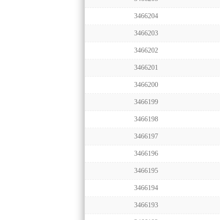
3466204
3466203
3466202
3466201
3466200
3466199
3466198
3466197
3466196
3466195
3466194
3466193