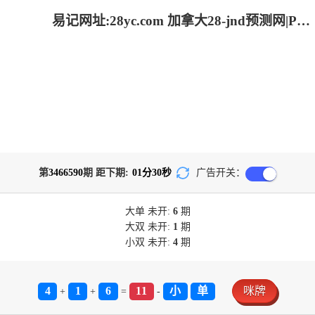
易记网址:28yc.com 加拿大28-jnd预测网|PC2.8预测走势_极致火热优质的免费预测网站
第
3466590
期 距下期:
01
分
30
秒
广告开关：
大单
未开:
6
期
大双
未开:
1
期
小双
未开:
4
期
4
1
6
11
小
单
咪牌
+
+
=
-