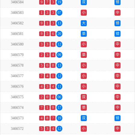
3466584
9
7
3
19
双
错
3466583
1
3
3
07
小
中
3466582
9
1
3
13
大
错
3466581
9
5
6
20
单
错
3466580
3
3
6
12
小
中
3466579
2
3
4
09
单
中
3466578
5
0
8
13
小
中
3466577
7
4
1
12
小
中
3466576
4
3
4
11
小
中
3466575
2
0
4
06
双
中
3466574
7
1
9
17
单
中
3466573
4
8
7
19
双
错
3466572
5
3
4
12
小
中