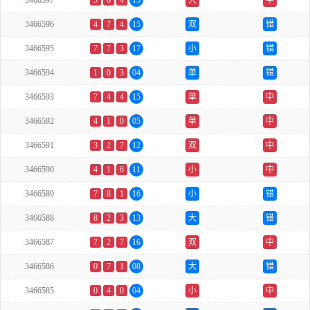
3466597
5
6
4
15
大
中
3466596
4
7
4
15
双
错
3466595
7
7
3
17
小
错
3466594
1
0
3
04
单
错
3466593
7
4
4
15
单
中
3466592
4
1
0
05
单
中
3466591
3
2
7
12
双
中
3466590
4
1
6
11
小
中
3466589
7
8
1
16
小
错
3466588
8
2
3
13
大
错
3466587
7
2
7
16
双
中
3466586
0
7
1
08
大
错
3466585
0
4
0
04
小
中