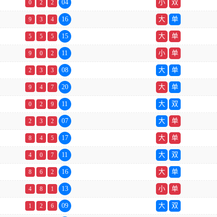
04
小
双
0
2
2
16
大
单
9
3
4
15
大
单
5
5
5
11
小
单
9
0
2
08
大
单
2
3
3
20
大
单
9
4
7
11
大
双
0
2
9
07
大
单
2
3
2
17
大
单
8
4
5
11
大
双
4
0
7
16
大
单
8
6
2
13
小
单
4
8
1
09
大
双
1
2
6