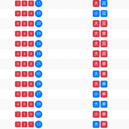
15
大
双
3
6
6
19
小
双
9
6
4
20
大
双
8
6
6
19
大
单
6
4
9
14
大
双
0
8
6
16
大
双
4
4
8
25
大
单
9
8
8
05
大
单
0
5
0
18
大
单
3
7
8
17
小
单
9
3
5
10
大
单
4
0
6
03
小
单
2
1
0
13
大
单
5
1
7