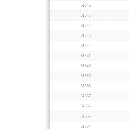
61346
61345
61344
61343
61342
61341
61340
61339
61338
61337
61336
61335
61334