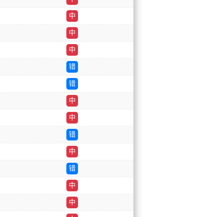
中
中
中
错
错
中
中
错
中
错
中
中