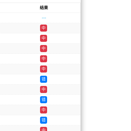
结果
---
中
中
中
中
中
错
中
错
中
错
中