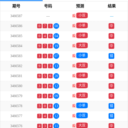
期号
号码
预测
结果
小双
3466587
---
殺
---
小单
3466586
0
7
1
08
殺
中
小单
3466585
0
4
0
04
殺
中
大双
3466584
9
7
3
19
殺
中
小单
3466583
1
3
3
07
殺
错
大双
3466582
9
1
3
13
殺
中
小单
3466581
9
5
6
20
殺
中
大双
3466580
3
3
6
12
殺
中
大双
3466579
2
3
4
09
殺
中
小单
3466578
5
0
8
13
殺
错
小双
3466577
7
4
1
12
殺
错
大双
3466576
4
3
4
11
殺
中