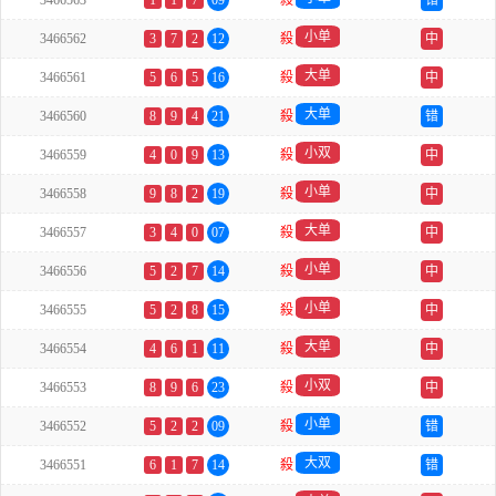
3466563
1
1
7
09
殺
错
小单
3466562
3
7
2
12
殺
中
大单
3466561
5
6
5
16
殺
中
大单
3466560
8
9
4
21
殺
错
小双
3466559
4
0
9
13
殺
中
小单
3466558
9
8
2
19
殺
中
大单
3466557
3
4
0
07
殺
中
小单
3466556
5
2
7
14
殺
中
小单
3466555
5
2
8
15
殺
中
大单
3466554
4
6
1
11
殺
中
小双
3466553
8
9
6
23
殺
中
小单
3466552
5
2
2
09
殺
错
大双
3466551
6
1
7
14
殺
错