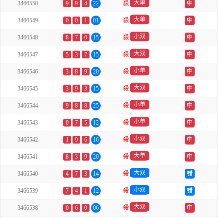
大单
3466550
9
9
4
22
殺
中
大单
3466549
0
0
1
01
殺
中
小双
3466548
8
7
0
15
殺
中
大双
3466547
5
3
7
15
殺
中
小单
3466546
3
8
9
20
殺
中
大双
3466545
3
9
3
15
殺
中
小单
3466544
9
8
8
25
殺
中
小单
3466543
0
7
5
12
殺
中
小双
3466542
1
9
6
16
殺
中
大单
3466541
8
3
9
20
殺
中
大双
3466540
4
7
3
14
殺
错
小双
3466539
7
4
1
12
殺
错
大双
3466538
0
6
0
06
殺
中