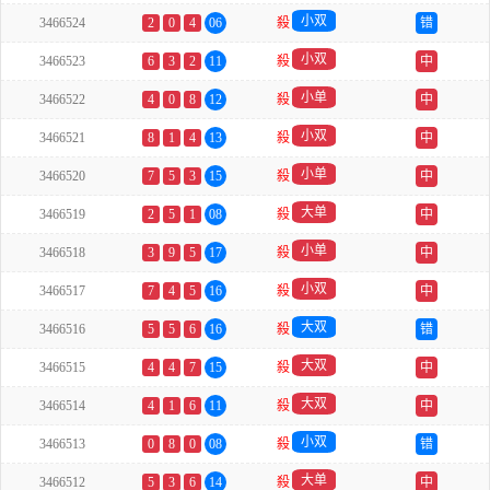
小双
3466524
2
0
4
06
殺
错
小双
3466523
6
3
2
11
殺
中
小单
3466522
4
0
8
12
殺
中
小双
3466521
8
1
4
13
殺
中
小单
3466520
7
5
3
15
殺
中
大单
3466519
2
5
1
08
殺
中
小单
3466518
3
9
5
17
殺
中
小双
3466517
7
4
5
16
殺
中
大双
3466516
5
5
6
16
殺
错
大双
3466515
4
4
7
15
殺
中
大双
3466514
4
1
6
11
殺
中
小双
3466513
0
8
0
08
殺
错
大单
3466512
5
3
6
14
殺
中