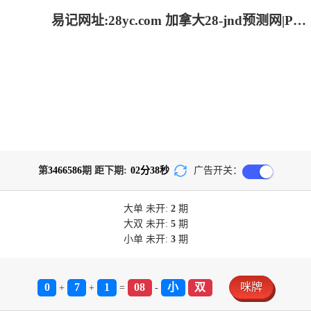
易记网址:28yc.com 加拿大28-jnd预测网|PC2.8预测走势_极致火热优质的免费预测网站
第
3466586
期 距下期:
02
分
38
秒
广告开关：
大单
未开:
2
期
大双
未开:
5
期
小单
未开:
3
期
0
7
1
08
小
双
咪牌
+
+
=
-