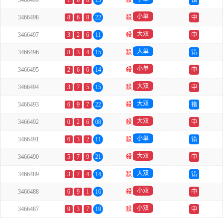
3466499
1
6
6
13
殺
错
小单
3466498
8
6
8
22
殺
中
大双
3466497
3
2
6
11
殺
中
大单
3466496
8
3
4
15
殺
错
小单
3466495
2
6
6
14
殺
中
大双
3466494
3
7
5
15
殺
中
大双
3466493
6
9
7
22
殺
错
大双
3466492
0
2
6
08
殺
中
小单
3466491
6
3
2
11
殺
错
大双
3466490
5
7
9
21
殺
中
大双
3466489
3
7
4
14
殺
错
小双
3466488
6
9
1
16
殺
中
小双
3466487
9
3
7
19
殺
中