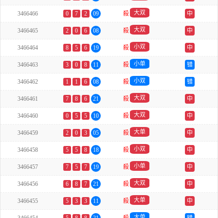
大双
3466466
0
7
2
09
殺
中
大双
3466465
2
0
6
08
殺
中
小双
3466464
8
5
6
19
殺
中
小单
3466463
3
0
8
11
殺
错
小双
3466462
1
1
6
08
殺
错
大双
3466461
7
8
6
21
殺
中
大双
3466460
0
5
5
10
殺
中
大单
3466459
2
0
3
05
殺
中
小双
3466458
5
5
8
18
殺
中
小单
3466457
7
5
7
19
殺
中
大双
3466456
6
8
7
21
殺
中
大单
3466455
5
3
3
11
殺
中
大单