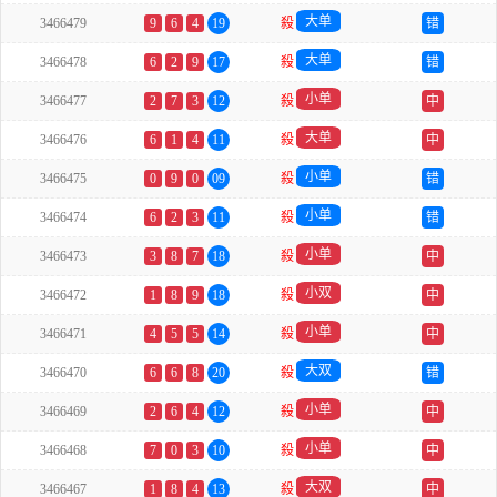
大单
3466479
9
6
4
19
殺
错
大单
3466478
6
2
9
17
殺
错
小单
3466477
2
7
3
12
殺
中
大单
3466476
6
1
4
11
殺
中
小单
3466475
0
9
0
09
殺
错
小单
3466474
6
2
3
11
殺
错
小单
3466473
3
8
7
18
殺
中
小双
3466472
1
8
9
18
殺
中
小单
3466471
4
5
5
14
殺
中
大双
3466470
6
6
8
20
殺
错
小单
3466469
2
6
4
12
殺
中
小单
3466468
7
0
3
10
殺
中
大双
3466467
1
8
4
13
殺
中