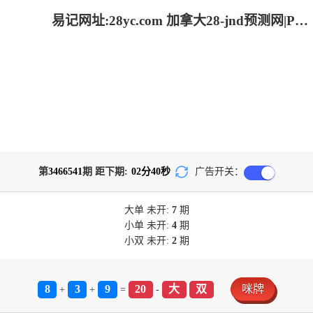
易记网址:28yc.com 加拿大28-jnd预测网|PC2.8预测走势_极致火热优质的免费预测网站
第
3466541
期 距下期:
02
分
40
秒
广告开关：
大单
未开:
7
期
小单
未开:
4
期
小双
未开:
2
期
8
3
9
20
大
双
咪牌
+
+
=
-