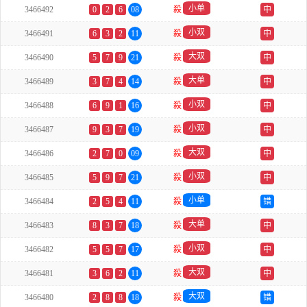
小单
3466492
0
2
6
08
殺
中
小双
3466491
6
3
2
11
殺
中
大双
3466490
5
7
9
21
殺
中
大单
3466489
3
7
4
14
殺
中
小双
3466488
6
9
1
16
殺
中
小双
3466487
9
3
7
19
殺
中
大双
3466486
2
7
0
09
殺
中
小双
3466485
5
9
7
21
殺
中
小单
3466484
2
5
4
11
殺
错
大单
3466483
8
3
7
18
殺
中
小双
3466482
5
5
7
17
殺
中
大双
3466481
3
6
2
11
殺
中
大双
3466480
2
8
8
18
殺
错