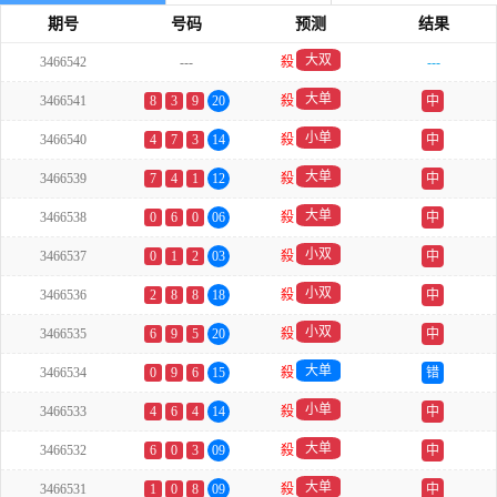
期号
号码
预测
结果
大双
3466542
---
殺
---
大单
3466541
8
3
9
20
殺
中
小单
3466540
4
7
3
14
殺
中
大单
3466539
7
4
1
12
殺
中
大单
3466538
0
6
0
06
殺
中
小双
3466537
0
1
2
03
殺
中
小双
3466536
2
8
8
18
殺
中
小双
3466535
6
9
5
20
殺
中
大单
3466534
0
9
6
15
殺
错
小单
3466533
4
6
4
14
殺
中
大单
3466532
6
0
3
09
殺
中
大单
3466531
1
0
8
09
殺
中