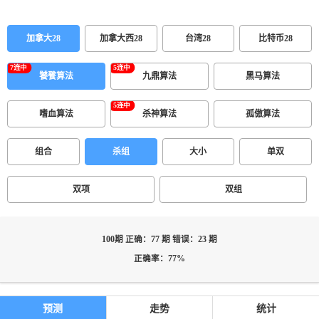
加拿大28
加拿大西28
台湾28
比特币28
饕餮算法
九鼎算法
黑马算法
嗜血算法
杀神算法
孤傲算法
组合
杀组
大小
单双
双项
双组
100期 正确：77 期 错误：23 期
正确率：77%
预测
走势
统计