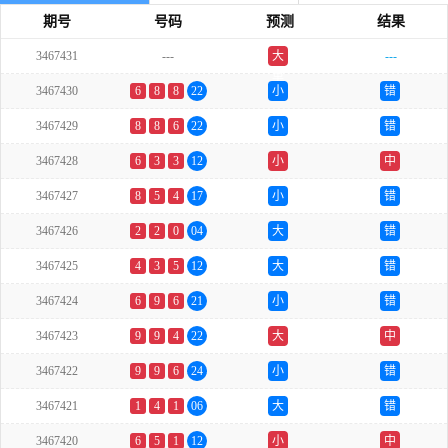
期号
号码
预测
结果
3467431
---
大
---
单
3467430
6
8
8
22
小
错
3467429
8
8
6
22
小
错
3467428
6
3
3
12
小
中
3467427
8
5
4
17
小
错
3467426
2
2
0
04
大
错
3467425
4
3
5
12
大
错
3467424
6
9
6
21
小
错
3467423
9
9
4
22
大
中
3467422
9
9
6
24
小
错
3467421
1
4
1
06
大
错
3467420
6
5
1
12
小
中