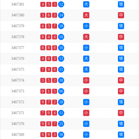
3467381
4
5
3
12
大
错
3467380
3
8
3
14
大
中
3467379
6
5
7
18
小
错
3467378
8
4
4
16
大
中
3467377
8
8
0
16
小
错
3467376
4
6
3
13
大
错
3467375
7
4
0
11
大
错
3467374
3
5
2
10
小
中
3467373
0
1
5
06
小
中
3467372
9
7
2
18
小
错
3467371
7
0
4
11
小
中
3467370
9
9
7
25
小
错
3467369
6
9
3
18
小
错