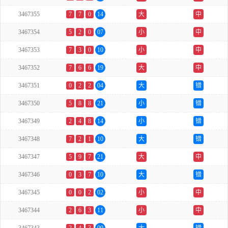
3467355
7
7
0
14
大
中
3467354
5
2
0
07
小
中
3467353
7
3
0
10
小
中
3467352
7
6
6
19
大
中
3467351
0
2
2
04
大
错
3467350
5
8
8
21
小
错
3467349
2
4
8
14
小
错
3467348
7
2
1
10
大
错
3467347
5
9
7
21
大
中
3467346
0
3
7
10
大
错
3467345
0
0
2
02
小
中
3467344
2
6
3
11
小
中