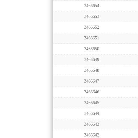
3466654
3466653
3466652
3466651
3466650
3466649
3466648
3466647
3466646
3466645
3466644
3466643
3466642