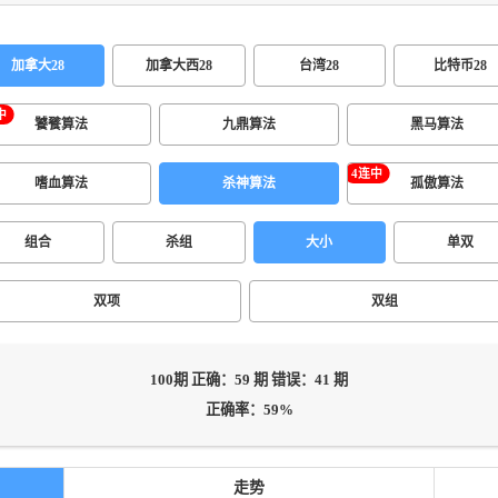
加拿大28
加拿大西28
台湾28
比特币28
饕餮算法
九鼎算法
黑马算法
嗜血算法
杀神算法
孤傲算法
组合
杀组
大小
单双
双项
双组
100期 正确：59 期 错误：41 期
正确率：59%
走势