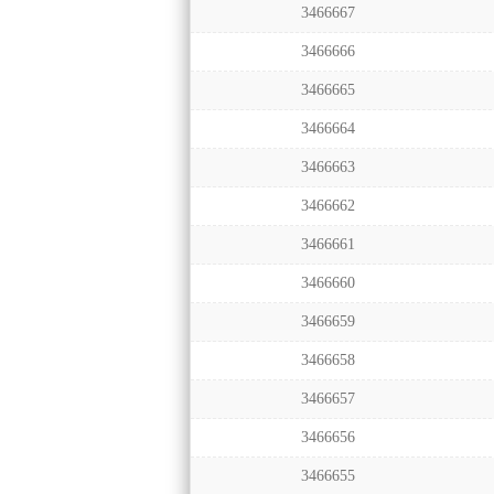
3466667
3466666
3466665
3466664
3466663
3466662
3466661
3466660
3466659
3466658
3466657
3466656
3466655