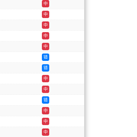
中
中
中
中
中
错
错
中
中
错
中
中
中