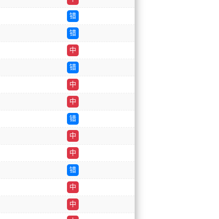
错
错
中
错
中
中
错
中
中
错
中
中