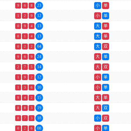
23
小
单
9
6
8
12
小
单
1
2
9
13
大
单
0
9
4
13
大
单
8
1
4
04
大
双
0
2
2
24
大
单
9
6
9
14
大
双
2
7
5
12
小
单
1
9
2
10
小
单
1
3
6
15
大
单
9
4
2
19
大
双
8
8
3
18
小
双
8
7
3
08
小
单
0
2
6