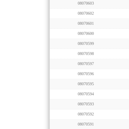
08070603
08070602
08070601
08070600
08070599
08070598
08070597
08070596
08070595
08070594
08070593
08070592
08070591