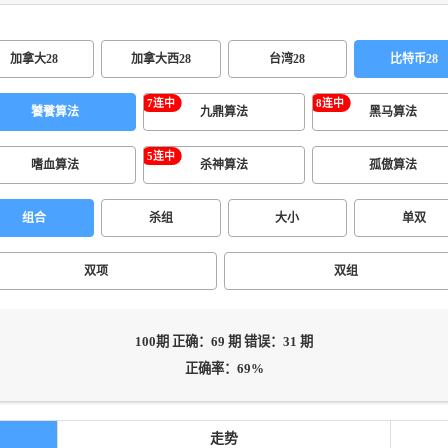
加拿大28
加拿大西28
台湾28
比特币28
饕餮算法
九鼎算法
黑马算法
嗜血算法
杀神算法
孤傲算法
组合
杀组
大小
单双
双项
双组
100期 正确：69 期 错误：31 期
正确率：69%
走势