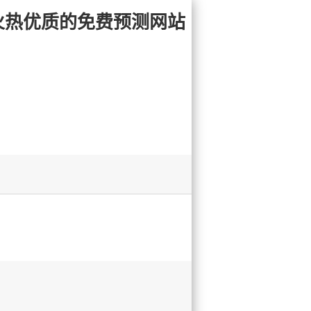
_极致火热优质的免费预测网站