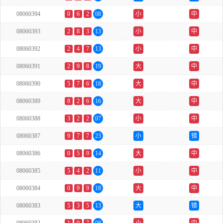
08060394
0
6
2
08
小
中
08060393
2
8
3
13
小
中
08060392
2
4
7
13
小
中
08060391
2
9
8
19
大
中
08060390
5
7
6
18
大
中
08060389
8
2
6
16
大
中
08060388
3
2
2
07
小
中
08060387
9
7
7
23
小
错
08060386
0
5
9
14
大
中
08060385
5
4
2
11
小
中
08060384
0
9
9
18
大
中
08060383
5
3
5
13
大
错