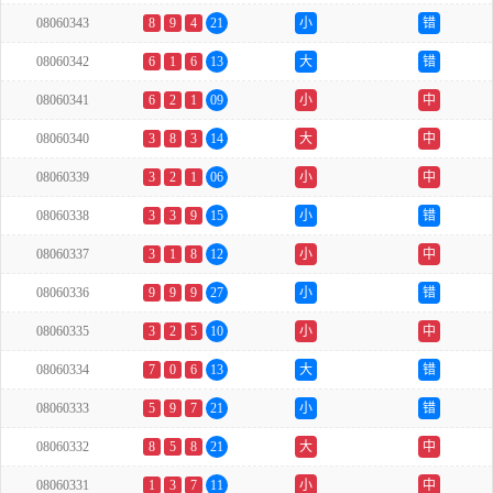
08060343
8
9
4
21
小
错
08060342
6
1
6
13
大
错
08060341
6
2
1
09
小
中
08060340
3
8
3
14
大
中
08060339
3
2
1
06
小
中
08060338
3
3
9
15
小
错
08060337
3
1
8
12
小
中
08060336
9
9
9
27
小
错
08060335
3
2
5
10
小
中
08060334
7
0
6
13
大
错
08060333
5
9
7
21
小
错
08060332
8
5
8
21
大
中
08060331
1
3
7
11
小
中