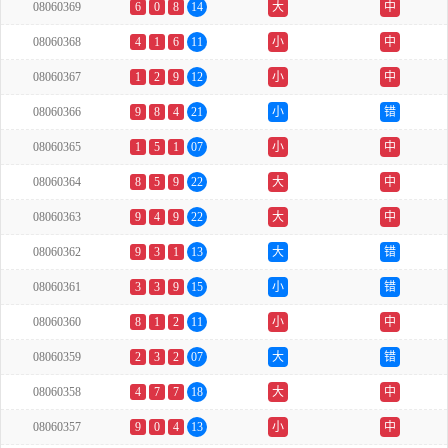
08060369
6
0
8
14
大
中
08060368
4
1
6
11
小
中
08060367
1
2
9
12
小
中
08060366
9
8
4
21
小
错
08060365
1
5
1
07
小
中
08060364
8
5
9
22
大
中
08060363
9
4
9
22
大
中
08060362
9
3
1
13
大
错
08060361
3
3
9
15
小
错
08060360
8
1
2
11
小
中
08060359
2
3
2
07
大
错
08060358
4
7
7
18
大
中
08060357
9
0
4
13
小
中