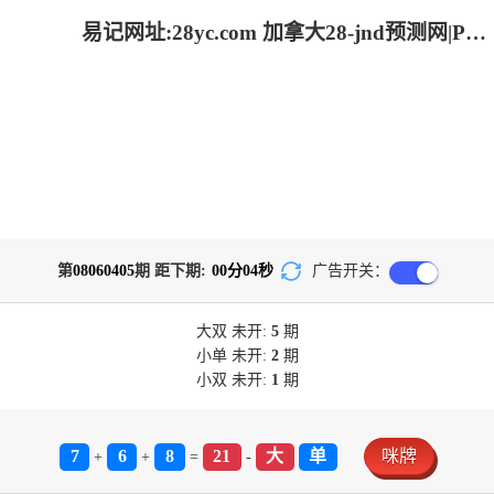
易记网址:28yc.com 加拿大28-jnd预测网|PC2.8预测走势_极致火热优质的免费预测网站
第
08060405
期 距下期:
00
分
04
秒
广告开关：
大双
未开:
5
期
小单
未开:
2
期
小双
未开:
1
期
7
6
8
21
大
单
咪牌
+
+
=
-