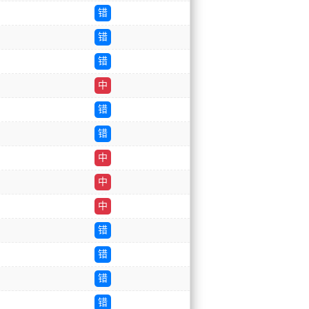
错
错
错
中
错
错
中
中
中
错
错
错
错