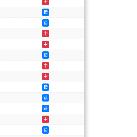
中
错
错
中
中
错
中
中
错
错
错
中
错