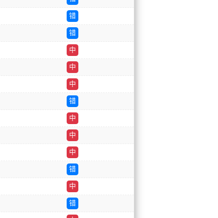
错
错
中
中
中
错
中
中
中
错
中
错