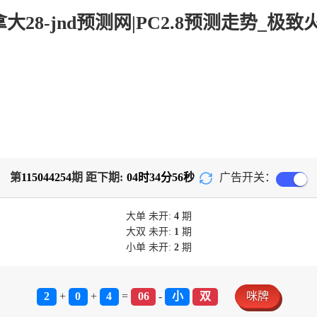
 加拿大28-jnd预测网|PC2.8预测走势
第
115044254
期 距下期:
04
时
34
分
55
秒
广告开关：
大单
未开:
4
期
大双
未开:
1
期
小单
未开:
2
期
2
+
0
+
4
=
06
-
小
双
咪牌