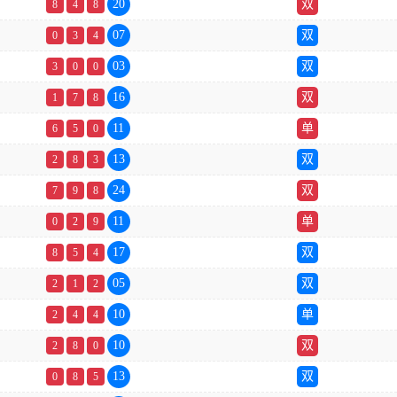
20
双
8
4
8
07
双
0
3
4
03
双
3
0
0
16
双
1
7
8
11
单
6
5
0
13
双
2
8
3
24
双
7
9
8
11
单
0
2
9
17
双
8
5
4
05
双
2
1
2
10
单
2
4
4
10
双
2
8
0
13
双
0
8
5