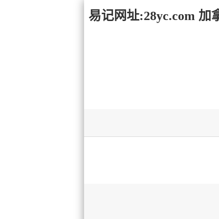
易记网址:28yc.com