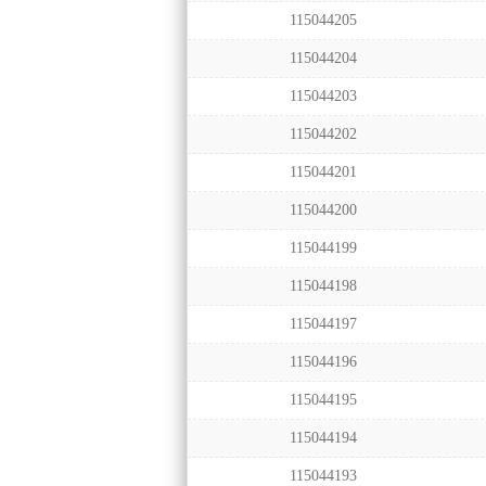
115044205
115044204
115044203
115044202
115044201
115044200
115044199
115044198
115044197
115044196
115044195
115044194
115044193