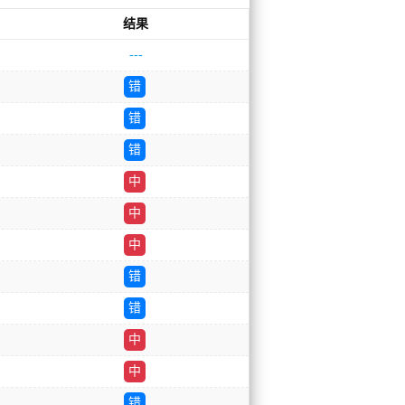
结果
---
错
错
错
中
中
中
错
错
中
中
错