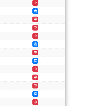
中
错
中
中
中
错
中
错
中
中
中
错
中