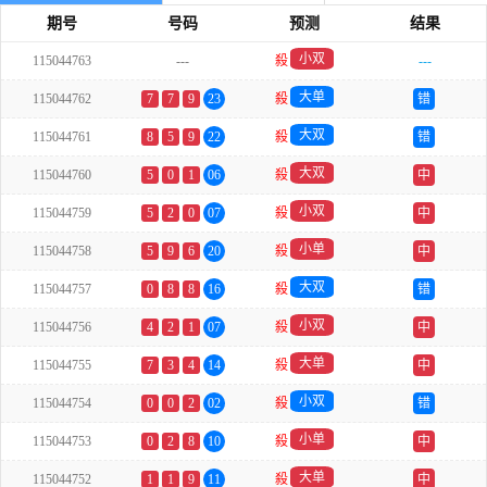
期号
号码
预测
结果
小双
115044763
---
殺
---
大单
115044762
7
7
9
23
殺
错
大双
115044761
8
5
9
22
殺
错
大双
115044760
5
0
1
06
殺
中
小双
115044759
5
2
0
07
殺
中
小单
115044758
5
9
6
20
殺
中
大双
115044757
0
8
8
16
殺
错
小双
115044756
4
2
1
07
殺
中
大单
115044755
7
3
4
14
殺
中
小双
115044754
0
0
2
02
殺
错
小单
115044753
0
2
8
10
殺
中
大单
115044752
1
1
9
11
殺
中