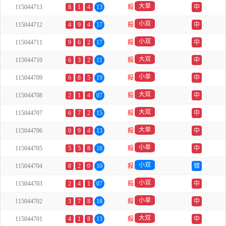
大单
115044713
8
1
4
13
殺
中
小双
115044712
4
9
4
17
殺
中
小双
115044711
9
6
2
17
殺
中
大双
115044710
6
3
2
11
殺
中
小单
115044709
6
8
5
19
殺
中
大双
115044708
2
1
4
07
殺
中
大双
115044707
6
7
2
15
殺
中
大单
115044706
0
9
4
13
殺
中
小单
115044705
5
5
8
18
殺
中
小双
115044704
8
2
0
10
殺
错
小双
115044703
2
4
1
07
殺
中
小单
115044702
3
7
8
18
殺
中
大双
115044701
4
1
8
13
殺
中