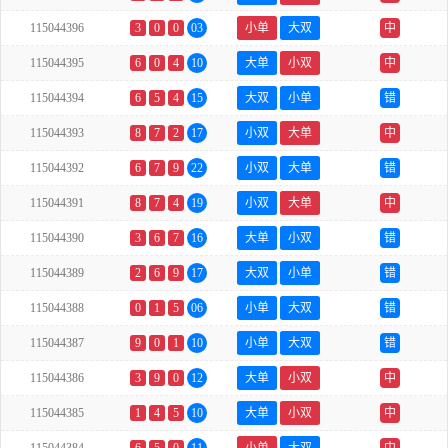
115044396
3
0
0
03
小单
大双
中
115044395
6
0
4
10
大单
小双
中
115044394
6
5
4
15
大双
小单
错
115044393
8
7
2
17
小双
大单
中
115044392
6
7
9
22
小双
大单
错
115044391
8
7
4
19
小双
大单
中
115044390
3
6
7
16
大单
小双
错
115044389
2
6
9
17
大双
小单
错
115044388
0
1
5
06
小单
大双
错
115044387
9
0
1
10
小单
大双
错
115044386
3
9
0
12
大单
小双
中
115044385
1
4
5
10
大单
小双
中