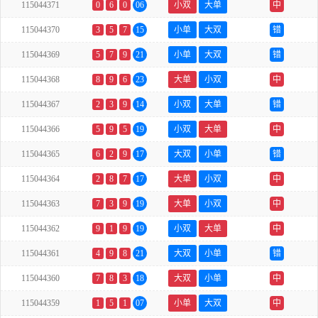
115044371
0
6
0
06
小双
大单
中
115044370
3
5
7
15
小单
大双
错
115044369
5
7
9
21
小单
大双
错
115044368
8
9
6
23
大单
小双
中
115044367
2
3
9
14
小双
大单
错
115044366
5
9
5
19
小双
大单
中
115044365
6
2
9
17
大双
小单
错
115044364
2
8
7
17
大单
小双
中
115044363
7
3
9
19
大单
小双
中
115044362
9
1
9
19
小双
大单
中
115044361
4
9
8
21
大双
小单
错
115044360
7
8
3
18
大双
小单
中
115044359
1
5
1
07
小单
大双
中