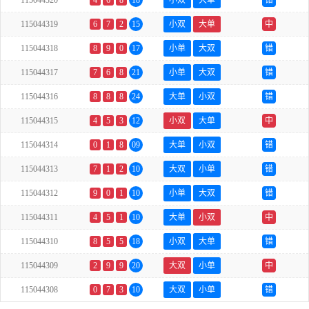
115044320
4
6
8
18
小双
大单
错
115044319
6
7
2
15
小双
大单
中
115044318
8
9
0
17
小单
大双
错
115044317
7
6
8
21
小单
大双
错
115044316
8
8
8
24
大单
小双
错
115044315
4
5
3
12
小双
大单
中
115044314
0
1
8
09
大单
小双
错
115044313
7
1
2
10
大双
小单
错
115044312
9
0
1
10
小单
大双
错
115044311
4
5
1
10
大单
小双
中
115044310
8
5
5
18
小双
大单
错
115044309
2
9
9
20
大双
小单
中
115044308
0
7
3
10
大双
小单
错