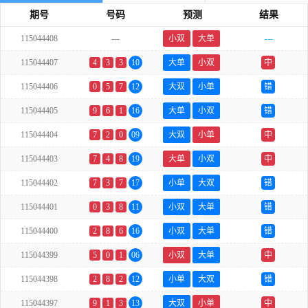
期号
号码
预测
结果
115044408
---
小双
大单
---
115044407
4
3
3
10
大单
小双
中
115044406
0
5
7
12
大双
小单
错
115044405
9
6
1
16
大单
小双
错
115044404
7
2
0
09
大双
小单
中
115044403
7
4
8
19
大单
小双
中
115044402
7
3
7
17
小单
大双
错
115044401
0
3
8
11
小双
大单
错
115044400
2
8
6
16
小双
大单
错
115044399
5
0
1
06
小双
大单
中
115044398
2
8
2
12
小单
大双
错
115044397
9
1
3
13
大双
小单
中