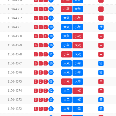
115044384
6
5
0
11
小单
大双
中
115044383
1
6
1
08
小双
大单
中
115044382
7
5
1
13
大双
小单
中
115044381
8
0
2
10
大双
小单
错
115044380
9
0
1
10
大单
小双
中
115044379
6
5
5
16
小单
大双
中
115044378
2
5
4
11
小单
大双
中
115044377
6
4
0
10
大双
小单
错
115044376
1
1
4
06
大双
小单
错
115044375
1
2
5
08
小双
大单
中
115044374
1
1
0
02
大单
小双
中
115044373
6
0
7
13
大单
小双
错
115044372
8
9
4
21
大双
小单
错