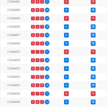
115044861
0
9
3
12
小
中
115044860
0
6
0
06
大
错
115044859
7
3
0
10
小
中
115044858
6
5
7
18
小
错
115044857
8
5
1
14
小
错
115044856
6
1
4
11
大
错
115044855
7
7
3
17
大
中
115044854
6
3
5
14
小
错
115044853
9
2
5
16
小
错
115044852
7
8
7
22
小
错
115044851
8
1
9
18
小
错
115044850
1
7
9
17
大
中
115044849
0
9
5
14
小
错