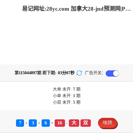
易记网址:28yc.com 加拿大28-jnd预测网|PC2.8预测走势_极致火热优质的免费预测网站
第
115044897
期 距下期:
03
分
07
秒
广告开关：
大单
未开:
7
期
小单
未开:
1
期
小双
未开:
5
期
7
3
6
16
大
双
咪牌
+
+
=
-