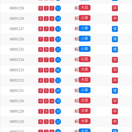
大双
08091239
9
2
2
13
殺
中
小单
08091238
8
2
4
14
殺
中
小单
08091237
8
3
2
13
殺
错
小单
08091236
7
1
5
13
殺
错
小单
08091235
0
8
3
11
殺
错
小双
08091234
3
7
1
11
殺
中
大单
08091233
5
0
1
06
殺
中
大双
08091232
4
3
5
12
殺
中
小单
08091231
9
0
0
09
殺
错
大双
08091230
0
6
4
10
殺
中
大单
08091229
1
9
0
10
殺
中
大单
08091228
9
5
8
22
殺
中
大双