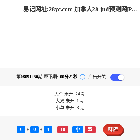
易记网址:28yc.com 加拿大28-jnd预测网|PC2.8预测走势_极致火热优质的免费预测网站
第
08091250
期 距下期:
00
分
21
秒
广告开关：
大单
未开:
24
期
大双
未开:
1
期
小单
未开:
3
期
6
0
4
10
小
双
咪牌
+
+
=
-