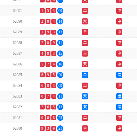
62092
2
0
0
02
双
中
62091
1
5
3
09
单
中
62090
2
8
4
14
双
中
62089
1
9
3
13
单
中
62088
2
0
9
11
单
中
62087
4
8
3
15
单
中
62086
5
7
4
16
双
中
62085
6
9
5
20
单
错
62084
6
0
3
09
单
中
62083
0
7
4
11
双
错
62082
2
6
5
13
双
错
62081
9
6
8
23
单
中
62080
9
3
9
21
单
中