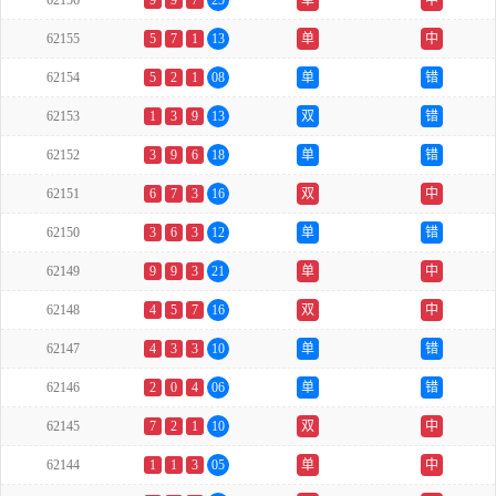
62156
9
9
7
25
单
中
62155
5
7
1
13
单
中
62154
5
2
1
08
单
错
62153
1
3
9
13
双
错
62152
3
9
6
18
单
错
62151
6
7
3
16
双
中
62150
3
6
3
12
单
错
62149
9
9
3
21
单
中
62148
4
5
7
16
双
中
62147
4
3
3
10
单
错
62146
2
0
4
06
单
错
62145
7
2
1
10
双
中
62144
1
1
3
05
单
中