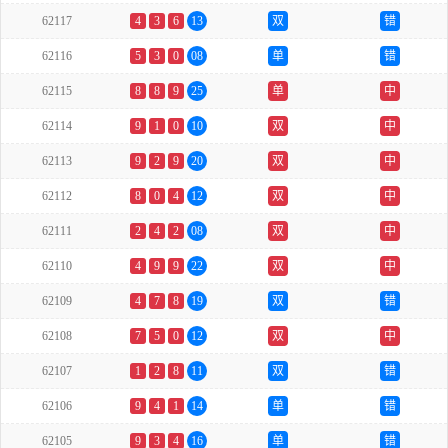
62117
4
3
6
13
双
错
62116
5
3
0
08
单
错
62115
8
8
9
25
单
中
62114
9
1
0
10
双
中
62113
9
2
9
20
双
中
62112
8
0
4
12
双
中
62111
2
4
2
08
双
中
62110
4
9
9
22
双
中
62109
4
7
8
19
双
错
62108
7
5
0
12
双
中
62107
1
2
8
11
双
错
62106
9
4
1
14
单
错
62105
9
3
4
16
单
错