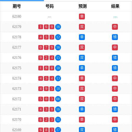
期号
号码
预测
结果
62180
---
单
---
62179
1
6
9
16
双
中
62178
4
5
3
12
单
错
62177
0
7
9
16
双
中
62176
9
2
4
15
双
错
62175
1
9
8
18
单
错
62174
4
5
4
13
单
中
62173
4
9
5
18
双
中
62172
5
0
3
08
双
中
62171
4
3
9
16
单
错
62170
6
2
3
11
单
中
62169
6
8
3
17
双
错