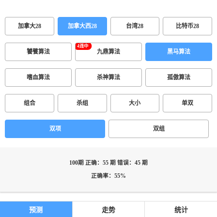
加拿大28
加拿大西28
台湾28
比特币28
饕餮算法
九鼎算法
黑马算法
嗜血算法
杀神算法
孤傲算法
组合
杀组
大小
单双
双项
双组
100期 正确：55 期 错误：45 期
正确率：55%
预测
走势
统计