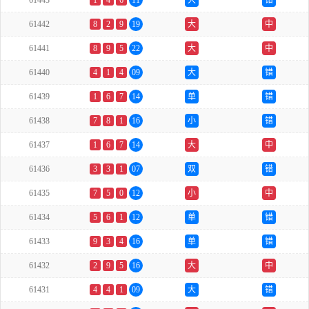
61443
1
4
6
11
大
错
61442
8
2
9
19
大
中
61441
8
9
5
22
大
中
61440
4
1
4
09
大
错
61439
1
6
7
14
单
错
61438
7
8
1
16
小
错
61437
1
6
7
14
大
中
61436
3
3
1
07
双
错
61435
7
5
0
12
小
中
61434
5
6
1
12
单
错
61433
9
3
4
16
单
错
61432
2
9
5
16
大
中
61431
4
4
1
09
大
错