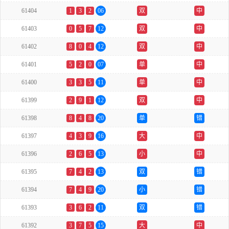
61404
1
3
2
06
双
中
61403
0
5
7
12
双
中
61402
8
0
4
12
双
中
61401
5
2
0
07
单
中
61400
3
3
5
11
单
中
61399
2
9
1
12
双
中
61398
8
4
8
20
单
错
61397
4
3
9
16
大
中
61396
2
6
5
13
小
中
61395
7
4
2
13
双
错
61394
7
4
9
20
小
错
61393
3
6
2
11
双
错
61392
3
7
5
15
大
中