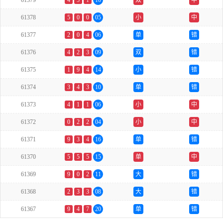
61379
4
5
1
10
双
中
61378
5
0
0
05
小
中
61377
2
0
4
06
单
错
61376
4
2
3
09
双
错
61375
1
9
4
14
小
错
61374
3
4
3
10
单
错
61373
4
1
1
06
小
中
61372
0
2
2
04
小
中
61371
9
3
4
16
单
错
61370
5
5
5
15
单
中
61369
9
0
2
11
大
错
61368
2
3
3
08
大
错
61367
9
4
7
20
单
错