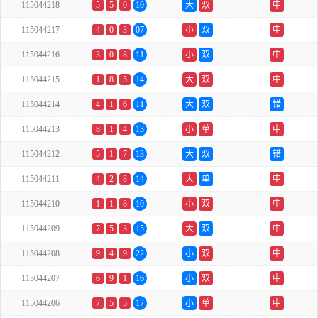
115044218
5
5
0
10
大
双
中
115044217
4
0
3
07
小
双
中
115044216
3
0
8
11
小
双
中
115044215
1
8
5
14
大
双
中
115044214
4
1
6
11
大
双
错
115044213
8
1
4
13
小
单
中
115044212
5
1
7
13
大
双
错
115044211
4
2
8
14
大
单
中
115044210
1
1
8
10
小
双
中
115044209
7
5
3
15
大
双
中
115044208
9
4
9
22
小
双
中
115044207
6
9
1
16
小
双
中
115044206
7
5
5
17
小
单
中