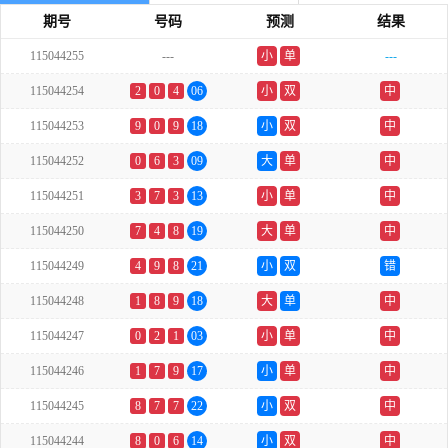
期号
号码
预测
结果
115044255
---
小
单
---
115044254
2
0
4
06
小
双
中
115044253
9
0
9
18
小
双
中
115044252
0
6
3
09
大
单
中
115044251
3
7
3
13
小
单
中
115044250
7
4
8
19
大
单
中
115044249
4
9
8
21
小
双
错
115044248
1
8
9
18
大
单
中
115044247
0
2
1
03
小
单
中
115044246
1
7
9
17
小
单
中
115044245
8
7
7
22
小
双
中
115044244
8
0
6
14
小
双
中