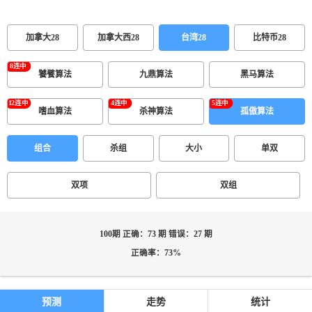
加拿大28
加拿大西28
台湾28
比特币28
饕餮算法
九鼎算法
黑马算法
嗜血算法
杀神算法
孤傲算法
组合
杀组
大小
单双
双项
双组
100期 正确：73 期 错误：27 期
正确率：73%
预测
走势
统计