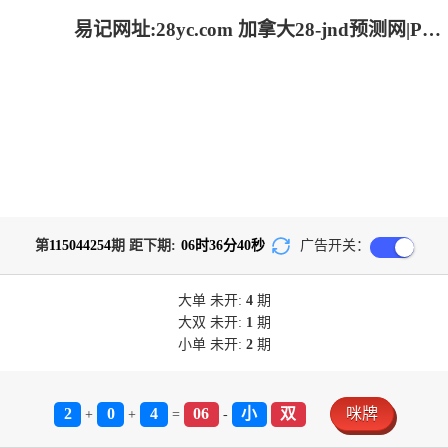
易记网址:28yc.com 加拿大28-jnd预测网|PC2.8预测走势_极致火热优质的免费预测网站
第
115044254
期 距下期:
06
时
36
分
40
秒
广告开关：
大单
未开:
4
期
大双
未开:
1
期
小单
未开:
2
期
2
0
4
06
小
双
咪牌
+
+
=
-