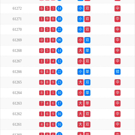
61272
6
5
3
14
小
双
中
61271
1
9
8
18
小
双
中
61270
8
5
9
22
小
双
中
61269
0
1
8
09
小
双
中
61268
0
5
9
14
大
单
中
61267
1
7
4
12
小
双
中
61266
6
8
8
22
小
单
错
61265
6
8
9
23
大
双
中
61264
8
1
1
10
小
单
中
61263
7
4
6
17
大
单
中
61262
1
6
9
16
大
双
中
61261
4
6
6
16
大
双
中