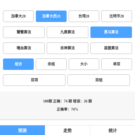
加拿大28
加拿大西28
台湾28
比特币28
饕餮算法
九鼎算法
黑马算法
嗜血算法
杀神算法
孤傲算法
组合
杀组
大小
单双
双项
双组
100期 正确：74 期 错误：26 期
正确率：74%
预测
走势
统计