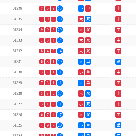
61336
7
5
3
15
小
单
中
61335
7
9
7
23
大
双
中
61334
9
9
2
20
大
双
中
61333
7
3
4
14
大
双
中
61332
8
4
2
14
大
双
中
61331
6
3
1
10
大
单
错
61330
3
7
1
11
小
单
中
61329
7
3
1
11
大
单
中
61328
5
3
9
17
大
双
中
61327
3
1
7
11
小
双
中
61326
6
7
4
17
大
双
中
61325
4
9
7
20
小
单
错