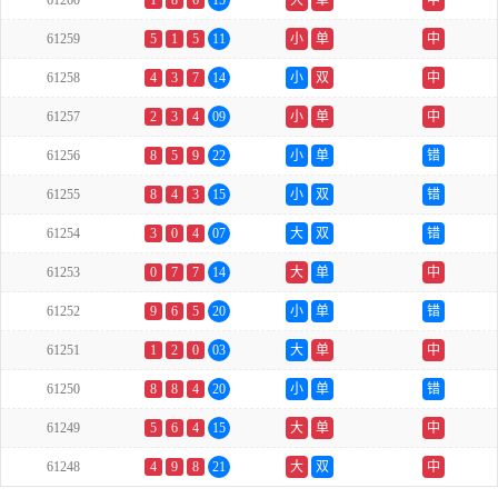
61260
1
8
6
15
大
单
中
61259
5
1
5
11
小
单
中
61258
4
3
7
14
小
双
中
61257
2
3
4
09
小
单
中
61256
8
5
9
22
小
单
错
61255
8
4
3
15
小
双
错
61254
3
0
4
07
大
双
错
61253
0
7
7
14
大
单
中
61252
9
6
5
20
小
单
错
61251
1
2
0
03
大
单
中
61250
8
8
4
20
小
单
错
61249
5
6
4
15
大
单
中
61248
4
9
8
21
大
双
中