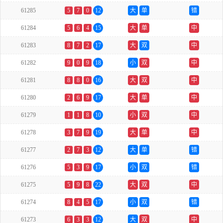
61285
5
7
0
12
大
单
错
61284
5
6
4
15
大
单
中
61283
8
7
2
17
大
双
中
61282
9
0
9
18
小
双
中
61281
8
8
0
16
大
双
中
61280
2
6
9
17
大
单
中
61279
1
1
8
10
小
双
中
61278
3
7
9
19
大
单
中
61277
2
7
3
12
大
单
错
61276
5
3
9
17
小
双
错
61275
5
9
8
22
大
双
中
61274
8
4
5
17
小
双
错
61273
6
3
3
12
大
双
中