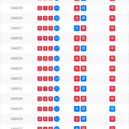
3466039
0
7
8
15
大
双
中
3466038
7
9
2
18
大
单
中
3466037
0
0
3
03
大
单
中
3466036
7
4
7
18
大
双
中
3466035
6
9
2
17
大
双
中
3466034
5
8
5
18
大
双
中
3466033
2
5
9
16
大
双
中
3466032
3
5
2
10
小
单
中
3466031
7
7
9
23
大
双
中
3466030
3
4
9
16
大
双
中
3466029
3
3
5
11
大
双
错
3466028
4
0
7
11
小
双
中