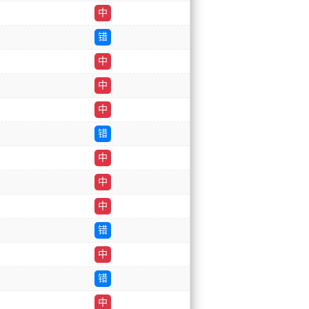
中
错
中
中
中
错
中
中
中
错
中
错
中