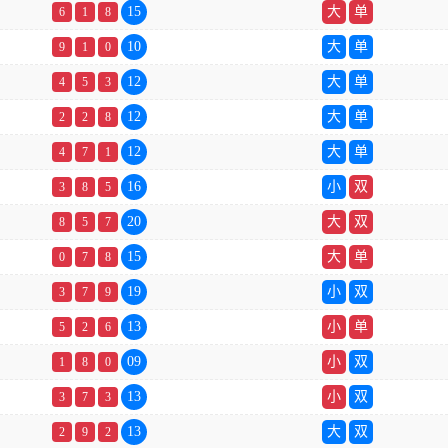
15
大
单
6
1
8
10
大
单
9
1
0
12
大
单
4
5
3
12
大
单
2
2
8
12
大
单
4
7
1
16
小
双
3
8
5
20
大
双
8
5
7
15
大
单
0
7
8
19
小
双
3
7
9
13
小
单
5
2
6
09
小
双
1
8
0
13
小
双
3
7
3
13
大
双
2
9
2