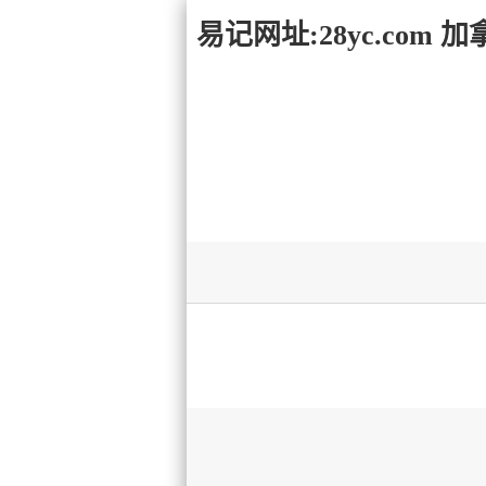
易记网址:28yc.com