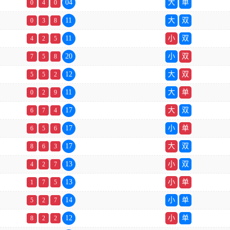
04
大
单
0
4
0
11
大
双
0
3
8
11
小
双
4
2
5
20
小
双
7
5
8
12
大
双
5
5
2
11
大
单
0
2
9
17
大
双
6
7
4
17
小
单
6
5
6
17
大
双
8
6
3
13
小
双
4
2
7
13
小
单
1
7
5
14
小
单
5
2
7
12
小
单
8
2
2