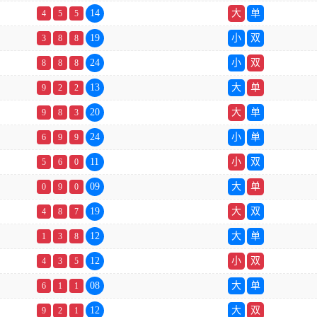
14
大
单
4
5
5
19
小
双
3
8
8
24
小
双
8
8
8
13
大
单
9
2
2
20
大
单
9
8
3
24
小
单
6
9
9
11
小
双
5
6
0
09
大
单
0
9
0
19
大
双
4
8
7
12
大
单
1
3
8
12
小
双
4
3
5
08
大
单
6
1
1
12
大
双
9
2
1