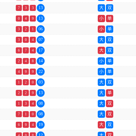
13
大
双
7
3
3
13
小
单
0
4
9
06
小
单
3
2
1
07
大
双
3
0
4
17
大
双
6
7
4
14
小
单
2
4
8
22
小
单
4
9
9
03
大
双
1
2
0
13
大
单
2
2
9
08
大
双
1
3
4
08
大
双
7
1
0
19
大
双
6
9
4
12
大
双
4
0
8