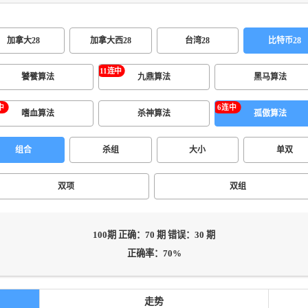
加拿大28
加拿大西28
台湾28
比特币28
饕餮算法
九鼎算法
黑马算法
嗜血算法
杀神算法
孤傲算法
组合
杀组
大小
单双
双项
双组
100期 正确：70 期 错误：30 期
正确率：70%
走势