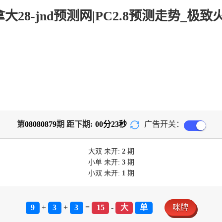
 加拿大28-jnd预测网|PC2.8预测走势
第
08080879
期 距下期:
00
分
23
秒
广告开关：
大双
未开:
2
期
小单
未开:
3
期
小双
未开:
1
期
9
+
3
+
3
=
15
-
大
单
咪牌