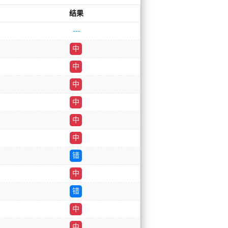
结果
---
中
中
中
中
中
中
错
中
错
中
中