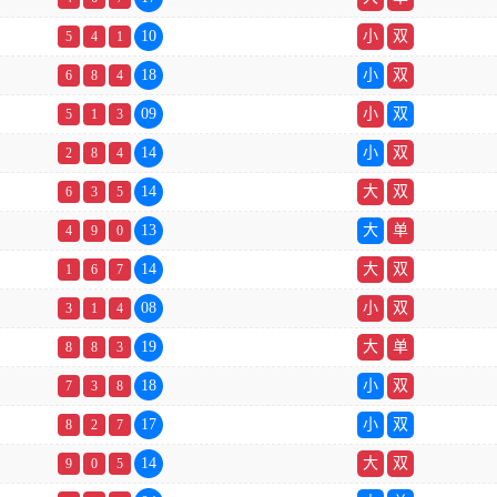
10
小
双
5
4
1
18
小
双
6
8
4
09
小
双
5
1
3
14
小
双
2
8
4
14
大
双
6
3
5
13
大
单
4
9
0
14
大
双
1
6
7
08
小
双
3
1
4
19
大
单
8
8
3
18
小
双
7
3
8
17
小
双
8
2
7
14
大
双
9
0
5