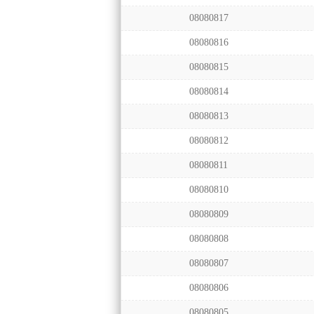
08080817
08080816
08080815
08080814
08080813
08080812
08080811
08080810
08080809
08080808
08080807
08080806
08080805